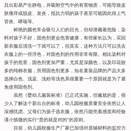
且出彩易产生静电，并吸附空气中的有害物质，可能导致皮
肤瘙痒或脱皮、发炎，抵抗力弱的孩子甚至可能因此得上气
管炎、哮喘等。
鲜艳的颜色常会吸引人们的目光，但却潜藏着危险，染
料对孩子不好，固色剂更会危害健康，有些家长以为，买回
新衣服后清洗一下就可以了，但其实，这种方法只可以洗去
衣服上的一些浮色，对固色剂的作用非常有限。相比染料对
孩子的危害，固色剂更加严重，尤其是深颜色，以及印花较
多的纯棉衣服，所用固色剂更多，知名童装品牌的产品大多
选择白色、浅蓝、浅粉等浅色系很重要一个原因就是为了避
免使用固色剂。
虽然《婴幼儿服装标准》已正式实施，但尴尬的是，很
少人了解这个新出台的标准，幼儿园校服质量安全依然让人
深感忧虑。父母们为孩子选衣服，依然只能凭着感觉和经验
谨小慎微的实行“贵的就是对的”的原则。
目前，幼儿园校服生产厂家已加强对原辅材料的监控力